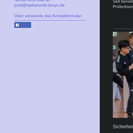
Seit berei
post@taekwondo-koryo.de
Prüferlize
Oder verwende das Kontakformular.
Teilen
Sicherhe