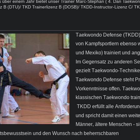
ts über einem Jahr bietet unser Trainer Marc-Stephan ( 4. Dan Taekw
nz B (DTU)/ TKD Trainerlizenz B (DOSB)/ TKDD-Instructor-Lizenz C/ T
Taekwondo Defense (TKDD) is
von Kampfsportlern ebenso wi
und Mexiko) trainiert und an
Im Gegensatz zu anderen Sel
gezielt Taekwondo-Technike
Taekwondo Defense steht Pra
Vorkenntnisse offen. Taekwo
klassischen Taekwondo traini
TKDD erfüllt alle Anforderun
und spricht damit einen weite
Männer, ältere Menschen - si
itsbewusstsein und den Wunsch nach beherrschbaren