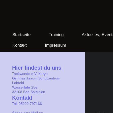
Startseite
Training
Aktuelles, Event
Kontakt
Impressum
Hier findest du uns
Taekwondo e.V. Koryo
Gymnastikraum Schulzentrum
Lohfeld
Wasserfuhr 25e
32108
Bad Salzuflen
Kontakt
Tel. 05222 797166
Sende eine Mail an