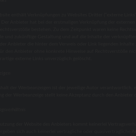
inks
site enthält Verknüpfungen zu Websites Dritter (“externe Links”
. Der Anbieter hat bei der erstmaligen Verknüpfung der externen 
echtsverstöße bestehen. Zu dem Zeitpunkt waren keine Rechtsvers
lle und zukünftige Gestaltung und auf die Inhalte der verknüpfte
 der Anbieter die hinter dem Verweis oder Link liegenden Inhalte
 für den Anbieter ohne konkrete Hinweise auf Rechtsverstöße n
rartige externe Links unverzüglich gelöscht.
eigen
nhalt der Werbeanzeigen ist der jeweilige Autor verantwortlich,
ng der Werbeanzeige stellt keine Akzeptanz durch den Anbieter d
agsverhältnis
utzung der Website des Anbieters kommt keinerlei Vertragsverh
ergeben sich auch keinerlei vertragliche oder quasivertragliche 