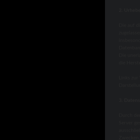
2. Urheb
Die auf d
zugelasse
insbesond
Datenbank
Die unerl
die Herst
Links zur
Darstellu
3. Daten
Durch den
Server ge
ausschlie
Zwecken, 