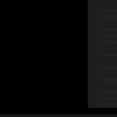
Der Anbie
Sicherhei
Die Verwe
Anbieter 
auf diese
4. Anwen
Es gilt a
5. Beson
Soweit be
an entspr
Nutzungs