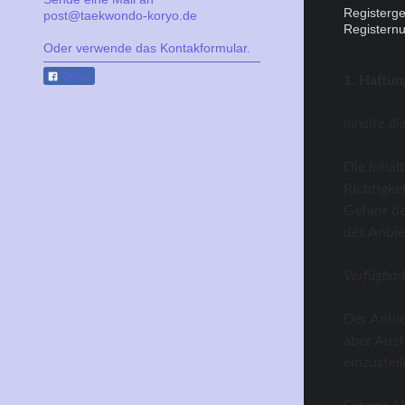
Registerge
post@taekwondo-koryo.de
Registern
Oder verwende das Kontakformular.
Teilen
1. Haftu
Inhalte di
Die Inhal
Richtigke
Gefahr de
des Anbie
Verfügbar
Der Anbie
aber Ausf
einzustell