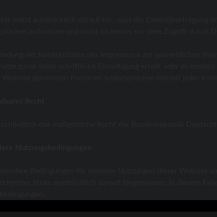
ter weist ausdrücklich darauf hin, dass die Datenübertragung im
tslücken aufweisen und nicht lückenlos vor dem Zugriff durch D
ndung der Kontaktdaten des Impressums zur gewerblichen Werbu
hatte zuvor seine schriftliche Einwilligung erteilt oder es besteh
r Website genannten Personen widersprechen hiermit jeder kom
dbares Recht
usschließlich das maßgebliche Recht der Bundesrepublik Deutsch
dere Nutzungsbedingungen
sondere Bedingungen für einzelne Nutzungen dieser Website v
echender Stelle ausdrücklich darauf hingewiesen. In diesem Falle
bedingungen.