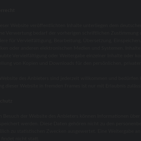
errecht
ieser Website veröffentlichten Inhalte unterliegen dem deutsc
ne Verwertung bedarf der vorherigen schriftlichen Zustimmung de
ere für Vervielfältigung, Bearbeitung, Übersetzung, Einspeiche
en oder anderen elektronischen Medien und Systemen. Inhalte u
aubte Vervielfältigung oder Weitergabe einzelner Inhalte oder komp
ellung von Kopien und Downloads für den persönlichen, privaten
 Website des Anbieters sind jederzeit willkommen und bedürfen
ng dieser Website in fremden Frames ist nur mit Erlaubnis zuläss
schutz
 Besuch der Website des Anbieters können Informationen über d
speichert werden. Diese Daten gehören nicht zu den personenb
ßlich zu statistischen Zwecken ausgewertet. Eine Weitergabe an
findet nicht statt.