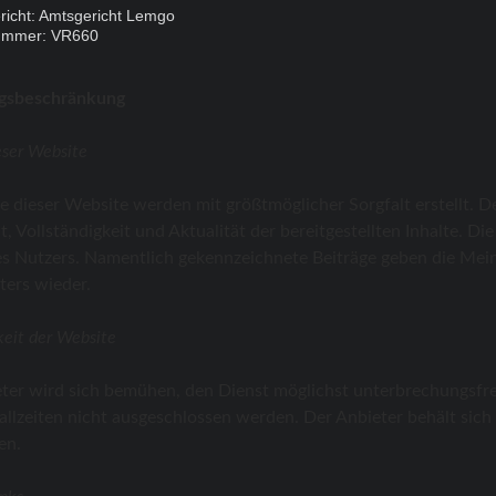
richt: Amtsgericht Lemgo
ummer: VR660
ngsbeschränkung
eser Website
te dieser Website werden mit größtmöglicher Sorgfalt erstellt. 
it, Vollständigkeit und Aktualität der bereitgestellten Inhalte. D
s Nutzers. Namentlich gekennzeichnete Beiträge geben die Mei
ters wieder.
keit der Website
ter wird sich bemühen, den Dienst möglichst unterbrechungsfrei
allzeiten nicht ausgeschlossen werden. Der Anbieter behält sich 
en.