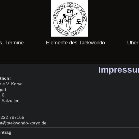
s, Termine
Elemente des Taekwondo
Über
Impress
tlich:
 e.V. Koryo
ert
 6
 Salzuflen
05222 797166
ost@taekwondo-koryo.de
intrag