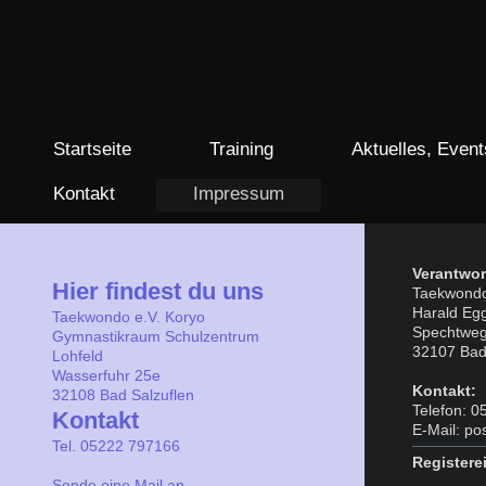
Startseite
Training
Aktuelles, Event
Kontakt
Impressum
Verantwor
Hier findest du uns
Taekwondo
Harald Egg
Taekwondo e.V. Koryo
Spechtweg
Gymnastikraum Schulzentrum
32107 Bad
Lohfeld
Wasserfuhr 25e
Kontakt:
32108
Bad Salzuflen
Telefon: 
Kontakt
E-Mail: p
Tel. 05222 797166
Registere
Sende eine Mail an