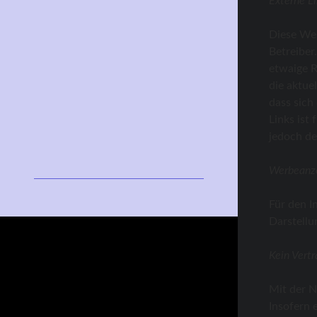
Externe L
Diese Web
Betreiber
etwaige R
die aktue
dass sich
Links ist
jedoch de
Werbeanz
Für den I
Darstellu
Kein Vertr
Mit der N
Insofern 